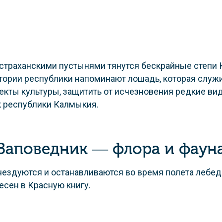
страханскими пустынями тянутся бескрайные степи
ритории республики напоминают лошадь, которая служ
кты культуры, защитить от исчезновения редкие вид
 республики Калмыкия.
Заповедник — флора и фаун
нездуются и останавливаются во время полета лебед
несен в Красную книгу.