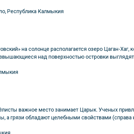
вский» на солонце располагается озеро Цаган-Хаг, 
возвышающиеся над поверхностью островки выглядят
Элисты важное место занимает Царык. Ученых привл
ы, а грязи обладают целебными свойствами (справа 