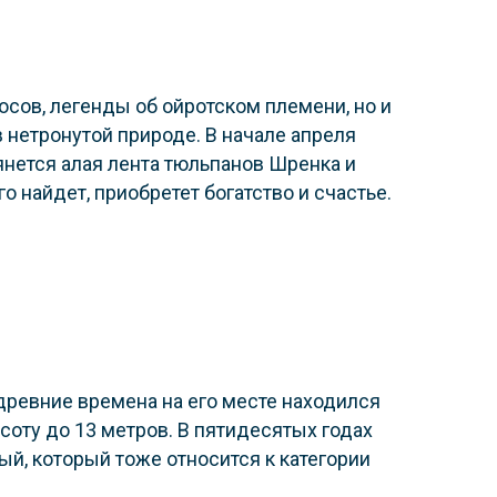
осов, легенды об ойротском племени, но и
 нетронутой природе. В начале апреля
янется алая лента тюльпанов Шренка и
о найдет, приобретет богатство и счастье.
древние времена на его месте находился
оту до 13 метров. В пятидесятых годах
й, который тоже относится к категории