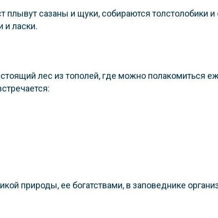
т плывут сазаны и щуки, собираются толстолобики и с
 и ласки.
стоящий лес из тополей, где можно полакомиться е
встречается:
икой природы, ее богатствами, в заповеднике орган