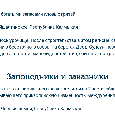
 богатыми запасами иловых грязей.
ось урочище. После строительства в этом регионе К
ванию бессточного озера. На берегах Деед-Сулсун, п
тдыхают сотни разновидностей птиц, они питаются р
Заповедники и заказники
ыцкого национального парка, делятся на 2 части, о
тывающего прикаспийскую низменность, междуречья В