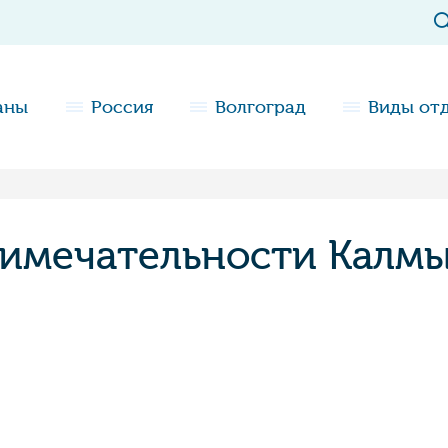
аны
Россия
Волгоград
Виды от
имечательности Калм