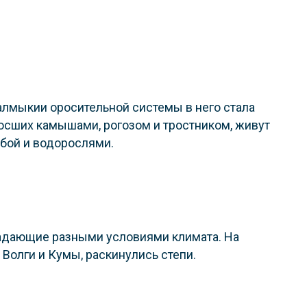
алмыкии оросительной системы в него стала
оросших камышами, рогозом и тростником, живут
ыбой и водорослями.
бладающие разными условиями климата. На
олги и Кумы, раскинулись степи.