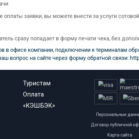
 оплаты заявки, вы можете внести за услуги сотовой 
атель сразу попадает в форму печати чека, без допо
в в офисе компании, подключении к терминалам обращ
ваш вопрос на сайте через форму обратной связи: http:/
Туристам
Оплата
«КЭШБЭК»
Персональные данн
Договор публичной оф
Карта сайта