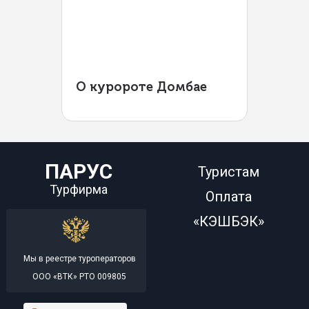
О куророте Домбае
ПАРУС
Туристам
Турфирма
Оплата
«КЭШБЭК»
Мы в реестре туроператоров
ООО «ВТК» РТО 009805