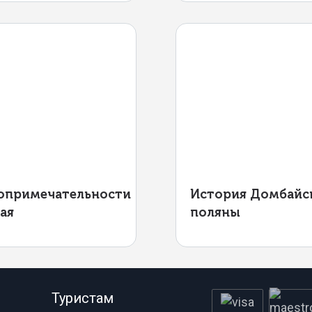
опримечательности
История Домбайс
ая
поляны
Туристам