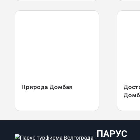
Природа Домбая
Дост
Домб
ПАРУС