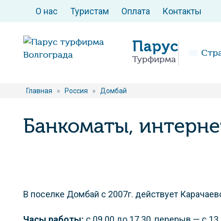
О нас
Туристам
Оплата
Контакты
Парус
Стр
Турфирма
Главная
»
Россия
»
Домбай
Банкоматы, интерне
В поселке Домбай с 2007г. действует Карачае
Часы работы:
с 09.00 до 17.30, перерыв — с 13.