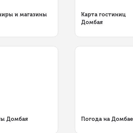
ниры и магазины
Карта гостиниц
Домбая
сы Домбая
Погода на Домба