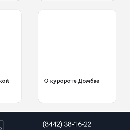
кой
О куророте Домбае
(8442) 38-16-22