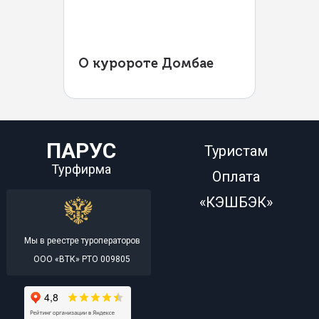
О куророте Домбае
ПАРУС
Туристам
Турфирма
Оплата
«КЭШБЭК»
Мы в реестре туроператоров
ООО «ВТК» РТО 009805