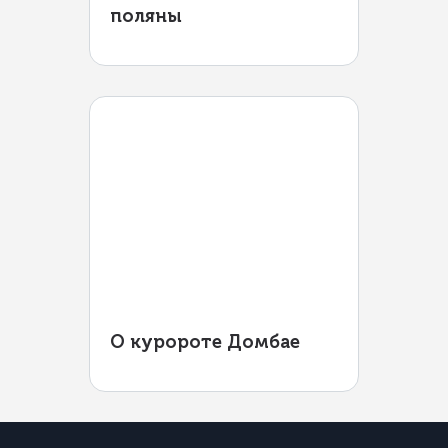
поляны
О куророте Домбае