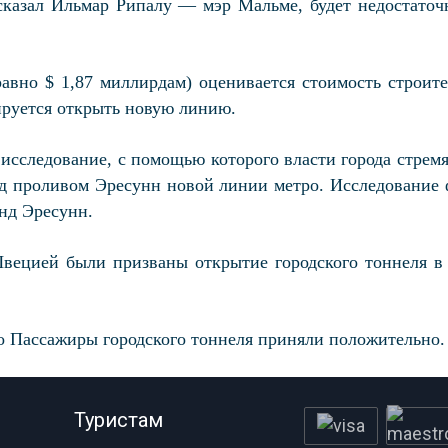
ссказал Ильмар Рипалу — мэр Мальме, будет недостато
авно $ 1,87 миллирдам) оценивается стоимость строит
ируется открыть новую линию.
исследование, с помощью которого власти города стрем
д проливом Эресунн новой линии метро. Исследование 
онд Эресунн.
вецией были призваны открытие городского тоннеля в 
о Пассажиры городского тоннеля приняли положительно.
Туристам