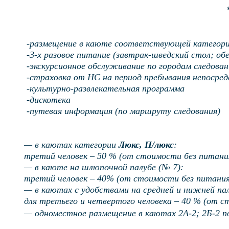
-размещение в каюте соответствующей категор
-3-х разовое питание (завтрак-шведский стол; об
-экскурсионное обслуживание по городам следован
-страховка от НС на период пребывания непосре
-культурно-развлекательная программа
-дискотека
-путевая информация (по маршруту следования)
— в каютах категории
Люкс, П/люкс
:
третий человек – 50 % (от стоимости без питани
— в каюте на шлюпочной палубе
(№ 7):
третий человек – 40% (от стоимости без питания
— в
каютах с удобствами
на средней и нижней па
для третьего и четвертого человека – 40 % (от с
— одноместное размещение в каютах
2А-2; 2Б-2
п