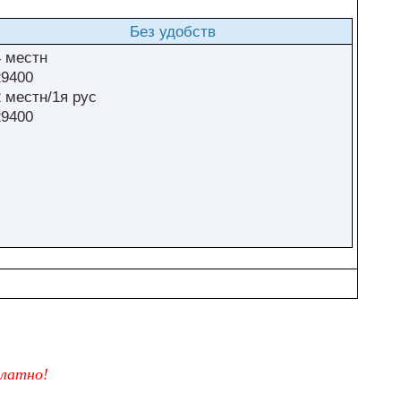
Без удобств
4 местн
29400
2 местн/1я рус
29400
платно!