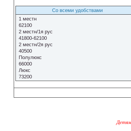
Со всеми удобствами
1 местн
62100
2 местн/1я рус
41800-62100
2 местн/2я рус
40500
Полулюкс
66000
Люкс
73200
Детям