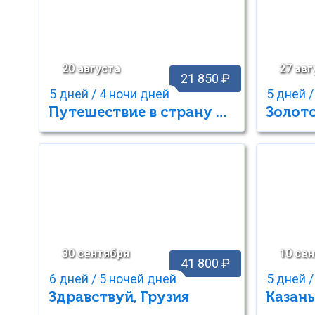
20 августа
27 авг
21 850 ₽
5 дней / 4 ночи дней
5 дней /
Путешествие в страну нартов (Северная Осетия)
Золот
30 сентября
10 се
41 800 ₽
6 дней / 5 ночей дней
5 дней /
Здравствуй, Грузия