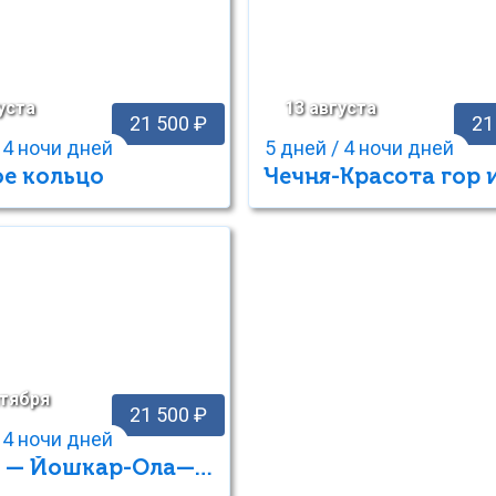
уста
13 августа
21 500 ₽
21
 4 ночи дней
5 дней / 4 ночи дней
ое кольцо
нтября
21 500 ₽
 4 ночи дней
Казань — Йошкар-Ола— Свияжск