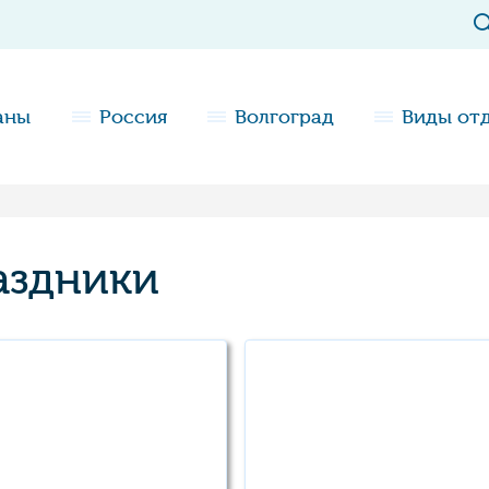
аны
Россия
Волгоград
Виды от
аздники