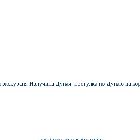
 экскурсия Излучина Дуная; прогулка по Дунаю на ко
подобрать тур в Венгрию