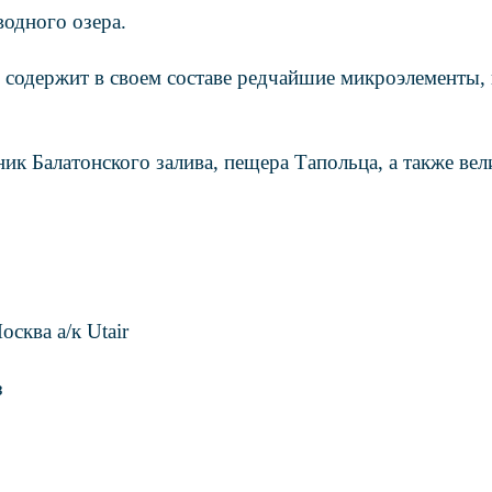
водного озера.
, содержит в своем составе редчайшие микроэлементы
к Балатонского залива, пещера Тапольца, а также вел
сква а/к Utair
з