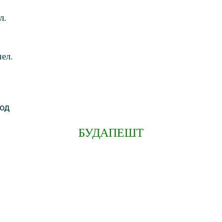
л.
чел.
БУДАПЕШТ