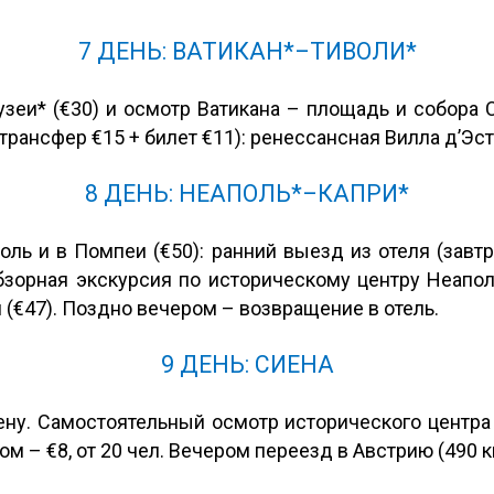
7 ДЕНЬ: ВАТИКАН*–ТИВОЛИ*
узеи* (€30) и осмотр Ватикана – площадь и собора 
трансфер €15 + билет €11): ренессансная Вилла д’Эсте
8 ДЕНЬ: НЕАПОЛЬ*–КАПРИ*
ль и в Помпеи (€50): ранний выезд из отеля (завтра
зорная экскурсия по историческому центру Неаполя
и (€47). Поздно вечером – возвращение в отель.
9 ДЕНЬ: СИЕНА
иену. Самостоятельный осмотр исторического центра
 – €8, от 20 чел. Вечером переезд в Австрию (490 км