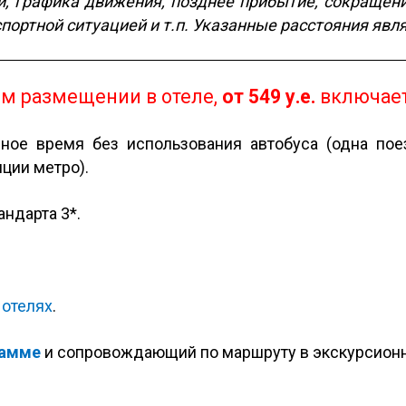
 графика движения, позднее прибытие, сокращени
спортной ситуацией и т.п. Указанные расстояния яв
ом размещении в отеле,
от
549
у.е.
включает
дное время без использования автобуса (одна по
ции метро).
андарта 3*.
 отелях
.
рамме
и сопровождающий по маршруту в экскурсион