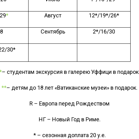
/29
*
Август
12*/19*/26*
18
Сентябрь
2*/16/30
22/30*
*
– студентам экскурсия в галерею Уффици в подарок
**
– детям до 18 лет «Ватиканские музеи» в подарок.
R
– Европа перед Рождеством
НГ
– Новый Год в Риме.
* – сезонная доплата
20
у.е.