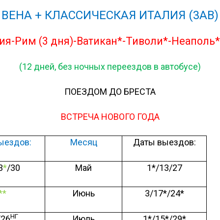
ВЕНА + КЛАССИЧЕСКАЯ ИТАЛИЯ
(
3АВ
)
я-Рим (3 дня)-Ватикан*-Тиволи*-Неаполь
(
12 дней, без ночных переездов в автобусе)
П
ОЕЗДОМ ДО БРЕСТА
ВСТРЕЧА НОВОГО ГОДА
ыездов:
Месяц
Даты выездов:
3
*
/30
Май
1*/13/27
**
Июнь
3/17*/24*
НГ
/26
Июль
1*/15*/29*