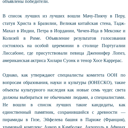
объявлены победители.
В список лучших из лучших вошли Мачу-Пикчу в Перу,
статуя Христа в Бразилии, Великая китайская стена, Тадж-
Махал в Индии, Петра в Иордании, Чичен-Ица в Мексике и
Колизей в Риме. Объявление результатов голосования
состоялось на особой церемонии в столице Португалии
Лиссабоне, где присутствовали певица Дженнифер Лопез,
американская актриса Хилари Суонк и тенор Хосе Каррерас.
Однако, как утверждают специалисты комитета ООН по
вопросам образования, науки и культуры (ЮНЕСКО), такие
объекты культурного наследия как новые семь чудес света
должны выбираться не обычными людьми, а специалистами.
Не вошли в список лучших такие кандидаты, как
единственный памятник, сохранившийся с древности
—
пирамиды в Гизе, Эйфелева башня в Париже (Франция),
храмовый комплекс Анкор в Камбодже, Акрополь в Афинах