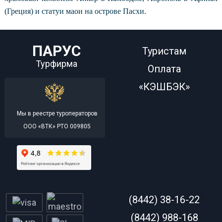
(Греция) и статуи маои на острове Пасхи.
ПАРУС
Туристам
Турфирма
Оплата
«КЭШБЭК»
Мы в реестре туроператоров
ООО «ВТК» РТО 009805
(8442) 38-16-22
(8442) 988-168