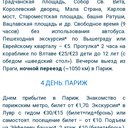
Градчанская площадь, Собор Св. Вита,
Королевский дворец, Мала Страна, Карлов
мост, Староместская площадь, башня Ратуши,
Вацлавская площадь и др. Свободное время (9
часов) без использования автобуса.
Пешеходная экскурсия* по Вышеграду или
Еврейскому кварталу – €5. Прогулка* 2 часа на
кораблике по Влтаве €25/€23 дети до 12 лет (с
обедом «шведский стол»). Вечером выезд из
Праги,
ночной переезд
(
~
1050 км) в Париж.
4 ДЕНЬ: ПАРИЖ
Днем прибытие в Париж. Знакомство с
парижским метро, билет от €1,70. Экскурсия* в
Лувр с гидом €30/€15 (билет+гид+бронь) или
самостоят. посещение билет – от €10. Подъем
на Эйфелеву башню*, 2 этаж, €10 (билет+бронь),