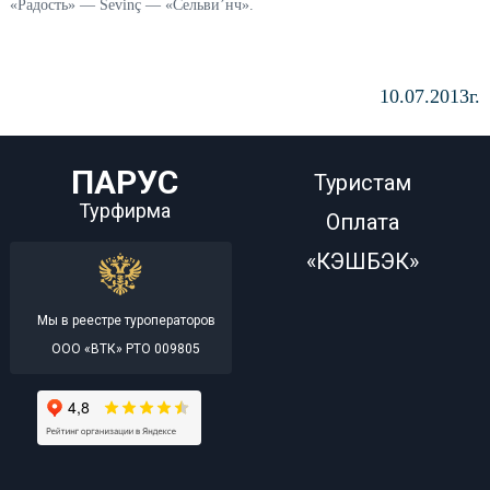
«Радость» — Sevinç — «Сельви’нч».
10.07.2013г.
ПАРУС
Туристам
Турфирма
Оплата
«КЭШБЭК»
Мы в реестре туроператоров
ООО «ВТК» РТО 009805