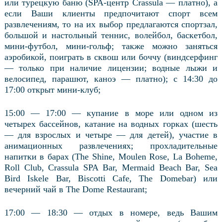
или турецкую баню (SPA-центр Crassula — платно), а
если Ваши клиенты предпочитают спорт всем
развлечениям, то на их выбор предлагаются спортзал,
большой и настольный теннис, волейбол, баскетбол,
мини-футбол, мини-гольф; также можно заняться
аэробикой, поиграть в сквош или боччу (виндсерфинг
— только при наличие лицензии; водные лыжи и
велосипед, парашют, каноэ — платно); с 14:30 до
17:00 открыт мини-клуб;
15:00 — 17:00 — купание в море или одном из
четырех бассейнов, катание на водных горках (шесть
— для взрослых и четыре — для детей), участие в
анимационных развлечениях; прохладительные
напитки в барах (The Shine, Moulen Rose, La Boheme,
Roll Club, Crassula SPA Bar, Mermaid Beach Bar, Sea
Bird Iskele Bar, Biscotti Cafe, The Domebar) или
вечерний чай в The Dome Restaurant;
17:00 — 18:30 — отдых в номере, ведь Вашим