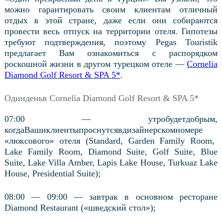
можно гарантировать своим клиентам отличный
отдых в этой стране, даже если они собираются
провести весь отпуск на территории отеля. Гипотезы
требуют подтверждения, поэтому Pegas Touristik
предлагает Вам ознакомиться с распорядком
роскошной жизни в другом турецком отеле —
Cornelia
Diamond Golf Resort & SPA 5*
.
Один
день
в
Cornelia Diamond Golf Resort & SPA 5*
07:00 —
утро
будет
добрым
,
когда
Ваши
клиенты
проснутся
в
дизайнерском
номере
«
люксового
»
отеля
(Standard, Garden Family Room,
Lake Family Room, Diamond Suite, Golf Suite, Blue
Suite, Lake Villa Amber, Lapis Lake House, Turkuaz Lake
House, Presidential Suite);
08:00 — 09:00 — завтрак в основном ресторане
Diamond Restaurant («шведский стол»);