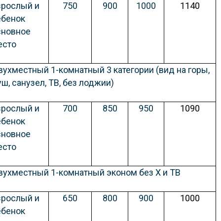
зрослый и
750
900
1000
1140
ебенок
сновное
есто
вухместный 1-комнатный 3 категории (вид на горы,
ш, санузел, ТВ, без лоджии)
зрослый и
700
850
950
1090
ебенок
сновное
есто
вухместный 1-комнатный эконом без Х и ТВ
зрослый и
650
800
900
1000
ебенок