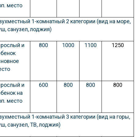
оп. место
вухместный 1-комнатный 2 категории
(вид на море,
уш, санузел, лоджия)
зрослый и
800
1000
1100
1250
ебенок
сновное
есто
зрослый и
600
800
800
800
ебенок на
оп. место
вухместный 1-комнатный 3 категории (вид на горы,
ш, санузел, ТВ, лоджия)