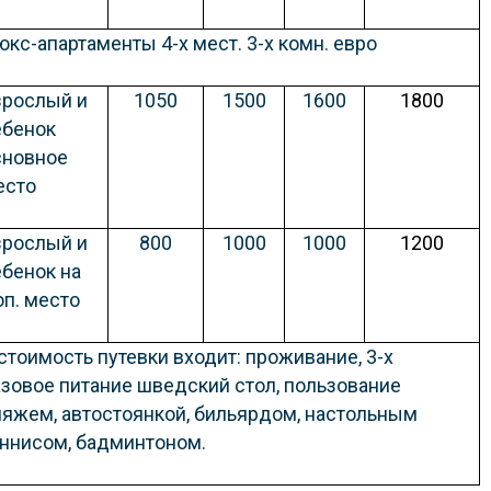
юкс-апартаменты 4-х мест. 3-х комн. евро
зрослый и
1050
1500
1600
1800
ебенок
сновное
есто
зрослый и
800
1000
1000
1200
ебенок на
оп. место
 стоимость путевки входит:
проживание, 3-х
азовое питание шведский стол, пользование
ляжем, автостоянкой, бильярдом, настольным
еннисом, бадминтоном.