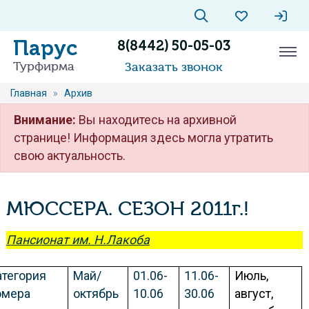
Парус
8(8442) 50-05-03
Турфирма
Заказать звонок
Главная
»
Архив
Внимание:
Вы находитесь на архивной
странице! Информация здесь могла утратить
свою актуальность.
МЮССЕРА. СЕЗОН 2011г.!
Пансионат им. Н.Лакоба
атегория
Май/
01.06-
11.06-
Июль,
омера
октябрь
10.06
30.06
август,