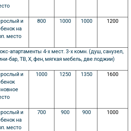
есто
зрослый и
800
1000
1000
1200
ебенок на
оп. место
кс-апартаменты 4-х мест. 3-х комн. (душ, санузел,
ни-бар, ТВ, Х, фен, мягкая мебель, две лоджии)
зрослый и
1000
1250
1350
1600
ебенок
сновное
есто
зрослый и
700
900
900
1000
ебенок на
оп. место