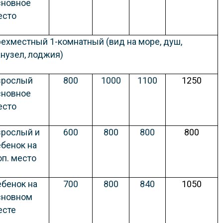
сновное
есто
рехместный 1-комнатный (вид на море, душ,
анузел, лоджия)
зрослый
800
1000
1100
1250
сновное
есто
зрослый и
600
800
800
800
ебенок на
оп. место
ебенок на
700
800
840
1050
сновном
есте