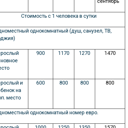
сентябрь
Стоимость с 1 человека в сутки
дноместный однокомнатный (душ, санузел, ТВ,
оджия)
зрослый
900
1170
1270
1470
сновное
есто
зрослый и
600
800
800
800
ебенок на
оп. место
дноместный однокомнатный номер евро.
зрослый
1000
1250
1350
1570