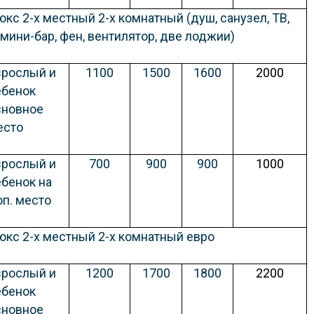
юкс 2-х местный 2-х комнатный
(душ, санузел, ТВ,
 мини-бар, фен, вентилятор, две лоджии)
зрослый и
1100
1500
1600
2000
ебенок
сновное
есто
зрослый и
700
900
900
1000
ебенок на
оп. место
юкс 2-х местный 2-х комнатный евро
зрослый и
1200
1700
1800
2200
ебенок
сновное