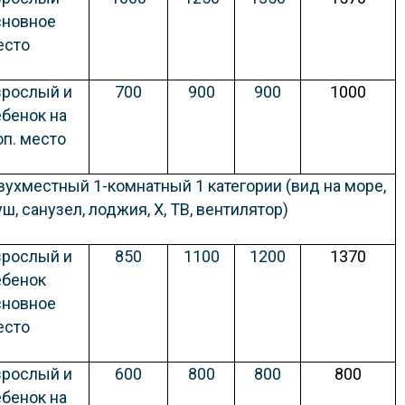
сновное
есто
зрослый и
700
900
900
1000
ебенок на
оп. место
вухместный 1-комнатный 1 категории (вид на море,
ш, санузел, лоджия, Х, ТВ, вентилятор)
зрослый и
850
1100
1200
1370
ебенок
сновное
есто
зрослый и
600
800
800
800
ебенок на