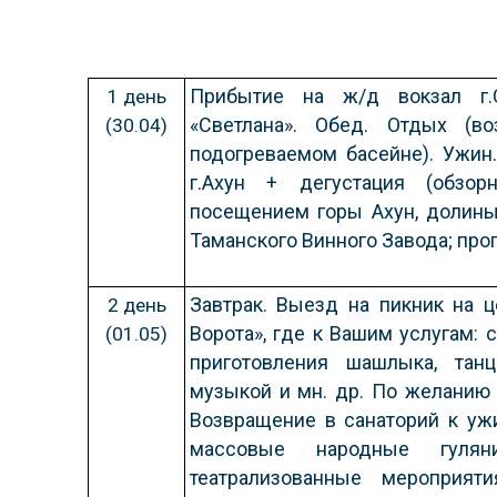
Прибытие на ж/д вокзал г.
1 день
«Светлана». Обед. Отдых (в
(30.04)
подогреваемом басейне). Ужин
г.Ахун + дегустация (обзо
посещением горы Ахун, долины
Таманского Винного Завода; прог
Завтрак. Выезд на пикник на 
2 день
Ворота», где к Вашим услугам: 
(01.05)
приготовления шашлыка, тан
музыкой и мн. др. По желанию
Возвращение в санаторий к уж
массовые народные гуляни
театрализованные мероприят