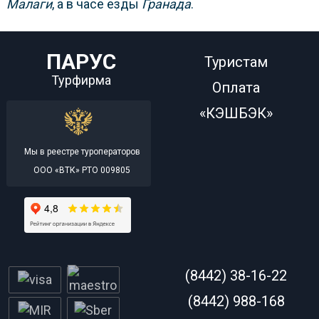
Малаги
, а в часе езды
Гранада
.
ПАРУС
Туристам
Турфирма
Оплата
«КЭШБЭК»
Мы в реестре туроператоров
ООО «ВТК» РТО 009805
(8442) 38-16-22
(8442) 988-168