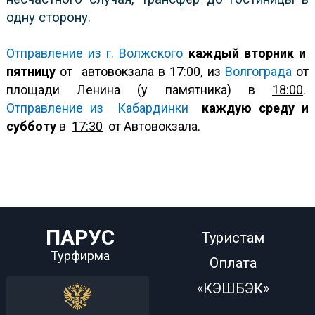
одну сторону.
Отправление из г. Волжского
каждый вторник и
пятницу
от
автовокзала в
17:00
, из
Волгограда
от
площади Ленина (у памятника) в
18:00
.
Отправление из
Кабардинки
каждую среду и
субботу
в
17:30
от Автовокзала.
ПАРУС
Туристам
Турфирма
Оплата
«КЭШБЭК»