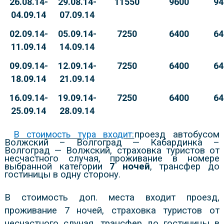
26.08.14-
29.08.14-
11550
9600
94
04.09.14
07.09.14
02.09.14-
05.09.14-
7250
6400
64
11.09.14
14.09.14
09.09.14-
12.09.14-
7250
6400
64
18.09.14
21.09.14
16.09.14-
19.09.14-
7250
6400
64
25.09.14
28.09.14
В стоимость тура входит:
проезд автобусом
Волжский – Волгоград — Кабардинка –
Волгоград — Волжский, страховка туристов от
несчастного случая, проживание в номере
выбранной категории
7 ночей
, трансфер до
гостиницы в одну сторону.
В стоимость доп. места входит проезд,
проживание 7 ночей, страховка туристов от
несчастного случая, трансфер до гостиницы в