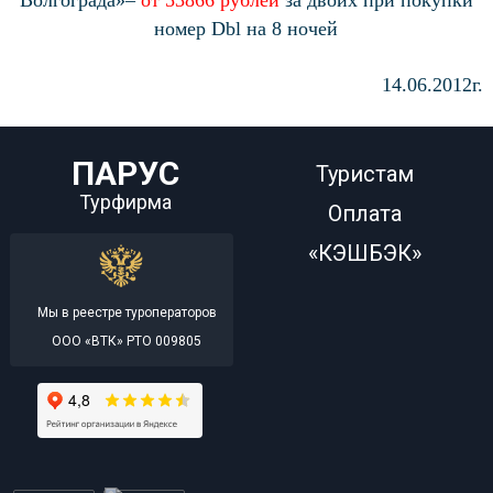
Волгограда»–
от 53866 рублей
за двоих при покупки
номер
Dbl
на 8 ночей
14.06.2012г.
ПАРУС
Туристам
Турфирма
Оплата
«КЭШБЭК»
Мы в реестре туроператоров
ООО «ВТК» РТО 009805