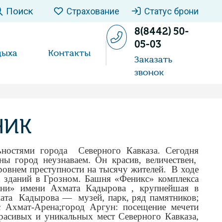
Поиск
Страхование
Статус брони
8(8442) 50-
05-03
дыха
Контакты
Заказать
звонок
ЧИК
ьностями города Северного Кавказа. Сегодня
 город неузнаваем. Он красив, величествен,
ровнем преступности на тысячу жителей. В ходе
х зданий в Грозном. Башня «Феникс» комплекса
чни» имени Ахмата Кадырова , крупнейшая в
ата Кадырова — музей, парк, ряд памятников;
с Ахмат-Арена;город Аргун: посещение мечети
асивых и уникальных мест Северного Кавказа,