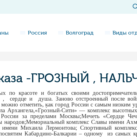
аны
Россия
Волгоград
Виды от
каза -ГРОЗНЫЙ , НАЛЬ
ых по красоте и богатых своими достопримечател
 сердце и душа. Заново отстроенный после войны
, можно отметить, как город России с самым низким у
ла Архангела,«Гро́зный-Си́ти» — комплекс высотны
России за пределами Москвы;Мечеть «Сердце Че
 народов;Мемориальный комплекс Славы имени Ахм
р имени Михаила Лермонтова; Спортивный комплек
освятим Кабардино-Балкарии – одному из самых кр