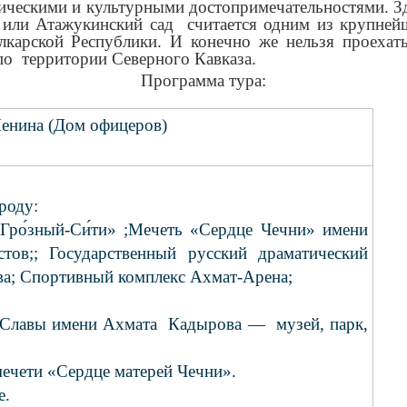
ескими и культурными достопримечательностями. Зде
к или Атажукинский сад считается одним из крупне
лкарской Республики. И конечно же нельзя проеха
по территории Северного Кавказа.
Программа тура:
Ленина (Дом офицеров)
роду:
ро́зный-Си́ти» ;Мечеть «Сердце Чечни» имени
тов;; Государственный русский драматический
ва; Спортивный комплекс Ахмат-Арена;
 Славы имени Ахмата Кадырова — музей, парк,
мечети «Сердце матерей Чечни».
е.