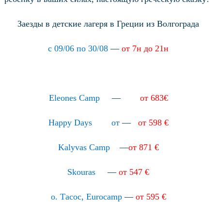
Заезды в детские лагеря в Греции из Волгограда
с 09/06 по 30/08
—
от 7н до 21н
Eleones Camp
—
от 683€
Happy Days
от
—
от 598 €
Kalyvas Camp
—
от
871 €
Skouras
—
от
547 €
о. Тасос, Eurocamp
—
от 595 €