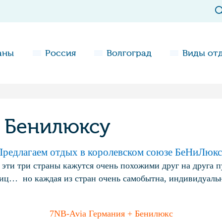
аны
Россия
Волгоград
Виды от
о Бенилюксу
Предлагаем отдых в королевском союзе БеНиЛюкс
ти три страны кажутся очень похожими друг на друга 
ниц… но каждая из стран очень самобытна, индивидуал
7NB-Avia Германия + Бенилюкс