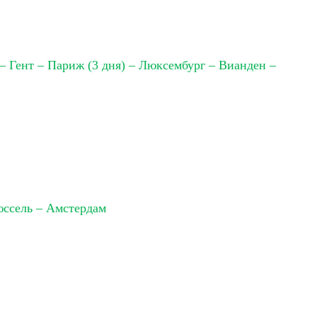
– Гент – Париж (3 дня) – Люксембург – Вианден –
юссель – Амстердам