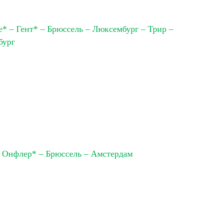
* – Гент* – Брюссель – Люксембург – Трир –
бург
– Онфлер* – Брюссель – Амстердам