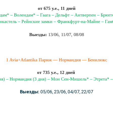
от 675 у.е., 11
дней
дам* – Волендам* – Гаага – Дельфт – Антверпен – Брюгге
нкастель – Рейнские замки – Франкфурт-на-Майне – Гам
Выезды:
13/06, 11/07, 08/08
1 Avia+Atlantika Париж — Нормандия — Бенилюкс
от 735 у.е., 12 дней
ня) – Нормандия (3 дня) – Мон Сен-Мишель* – Этрета* 
Выезды:
05/06, 23/06, 04/07, 22/07