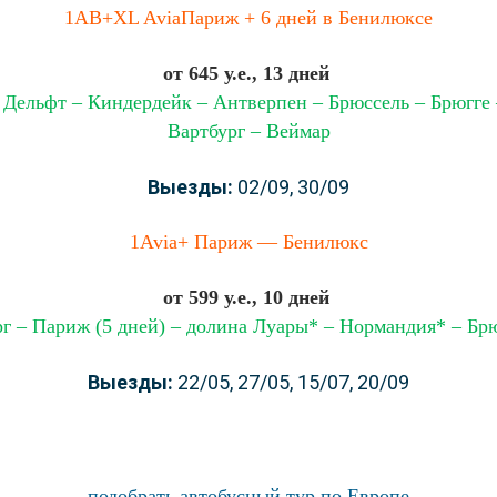
1AB+XL AviaПариж + 6 дней в Бенилюксе
от 645 у.е., 13 дней
 Дельфт – Киндердейк – Антверпен – Брюссель – Брюгге 
Вартбург – Веймар
Выезды:
02/09, 30/09
1Avia+ Париж — Бенилюкс
от 599 у.е., 10 дней
г – Париж (5 дней) – долина Луары* – Нормандия* – Бр
Выезды:
22/05, 27/05, 15/07, 20/09
подобрать автобусный тур по Европе