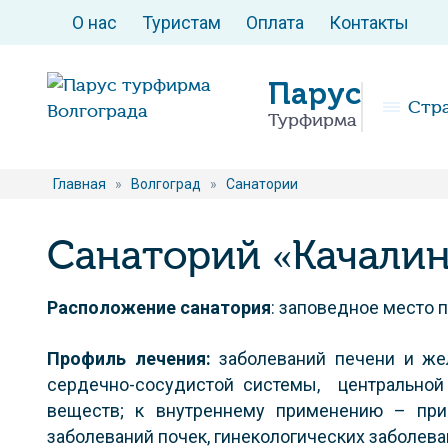
О нас
Туристам
Оплата
Контакты
Парус
Стр
Турфирма
Главная
»
Волгоград
»
Санатории
Санаторий «Качали
Расположение
санатория
: заповедное место п
Профиль лечения:
заболеваний печени и же
сердечно-сосудистой системы, центральной 
веществ; к внутреннему применению – при
заболеваний почек, гинекологических заболев