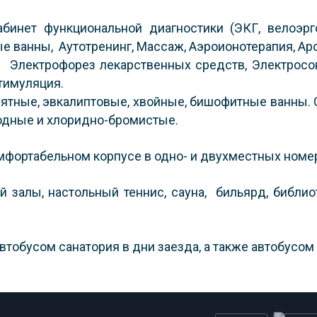
абинет функциональной диагностики (ЭКГ, велоэр
е ванны, Аутотренинг, Массаж, Аэроионотерапия, Ар
: Электрофорез лекарственных средств, Электросон,
тимуляция.
тные, эвкалиптовые, хвойные, бишофитные ванны. С
одные и хлоридно-бромистые.
мфортабельном корпусе в одно- и двухместных номер
й залы, настольный теннис, сауна, бильярд, библио
втобусом санатория в дни заезда, а также автобусом