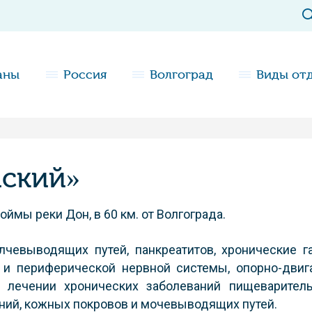
аны
Россия
Волгоград
Виды от
нский»
оймы реки Дон, в 60 км. от Волгограда.
лчевыводящих путей, панкреатитов, хронические г
и периферической нервной системы, опорно-двига
 лечении хронических заболеваний пищеварител
аний, кожных покровов и мочевыводящих путей.