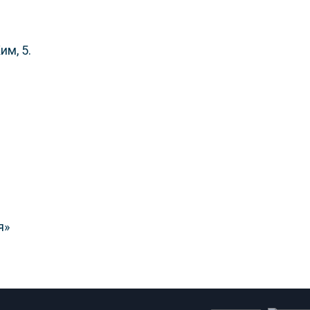
им, 5.
я»