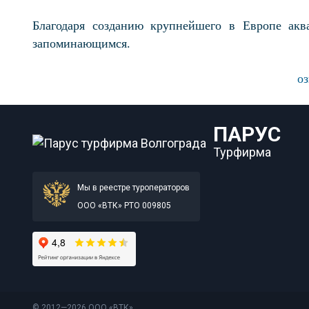
Благодаря созданию крупнейшего в Европе акв
запоминающимся.
оз
ПАРУС
Турфирма
Мы в реестре туроператоров
ООО «ВТК» РТО 009805
© 2012—2026 ООО «ВТК».