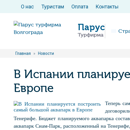
О нас
Туристам
Оплата
Контакты
Парус
Стр
Турфирма
Главная
»
Новости
В Испании планируе
Европе
Теперь са
договорили
Тенерифе. Бюджет планируемого аквапарка состави
аквапарк Сиам-Парк, расположенный на Тенерифе, 