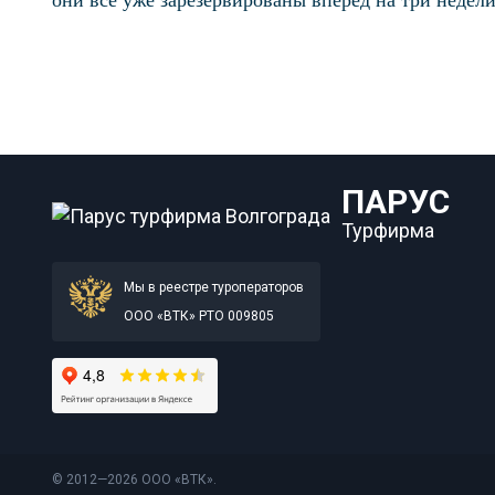
они все уже зарезервированы вперед на три недели
ПАРУС
Турфирма
Мы в реестре туроператоров
ООО «ВТК» РТО 009805
© 2012—2026 ООО «ВТК».