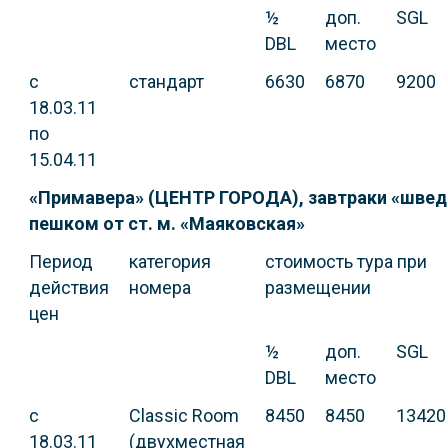
½
доп.
SGL
DBL
место
с
стандарт
6630
6870
9200
18.03.11
по
15.04.11
«Примавера» (ЦЕНТР ГОРОДА), завтраки «шведс
пешком от ст. м. «Маяковская»
Период
категория
стоимость тура при
действия
номера
размещении
цен
½
доп.
SGL
DBL
место
с
Classic Room
8450
8450
13420
18.03.11
(двухместная