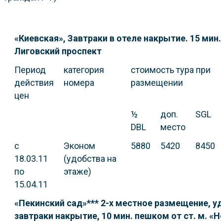
«Киевская», Завтраки в отеле накрытие. 15 мин.
Лиговский проспект
Период
категория
стоимость тура при
действия
номера
размещении
цен
½
доп.
SGL
DBL
место
с
Эконом
5880
5420
8450
18.03.11
(удобства на
по
этаже)
15.04.11
«Пекинский сад»*** 2-х местное размещение, у
завтраки накрытие, 10 мин. пешком от ст. м. «