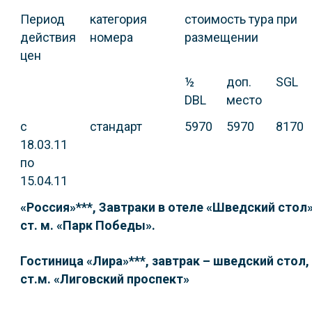
Период
категория
стоимость тура при
действия
номера
размещении
цен
½
доп.
SGL
DBL
место
с
стандарт
5970
5970
8170
18.03.11
по
15.04.11
«Россия»***, Завтраки в отеле «Шведский стол»
ст. м. «Парк Победы».
Гостиница «Лира»***, завтрак – шведский стол,
ст.м. «Лиговский проспект»