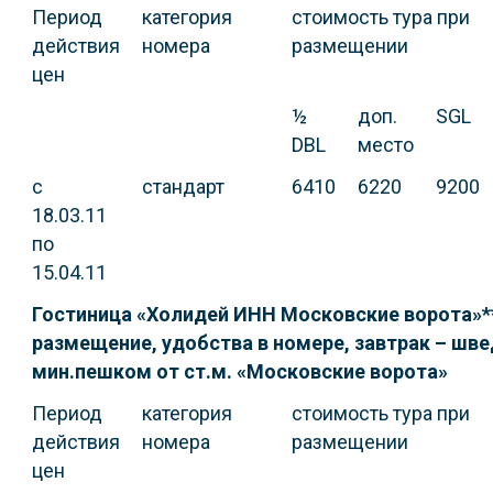
Период
категория
стоимость тура при
действия
номера
размещении
цен
½
доп.
SGL
DBL
место
с
стандарт
6410
6220
9200
18.03.11
по
15.04.11
Гостиница «Холидей ИНН Московские ворота»**
размещение, удобства в номере, завтрак – шве
мин.пешком от ст.м. «Московские ворота»
Период
категория
стоимость тура при
действия
номера
размещении
цен