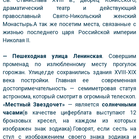
драматический театр и действующий
православный Свято-Никольский женский
Монастырь.А так же посетим места, связанные с
жизнью последнего царя Российской империи
Николая II.
— Пешеходная
улиц
а
Ленинск
ая
. Совершим
променад по излюбленному месту прогулок
горожан. Улице,где сохранились здания XVIII-XIX
века постройки. Главная ее современная
достопримечательность — семиметровая статуя
астронома, который смотрит в огромный телескоп.
«
М
естны
й
Звездочет
»
— является
солнечными
часами
(в качестве циферблата выступают 12
бронзовых кресел, на каждом из которых
изображен знак зодиака).Говорят, если сесть на
стул с изображением своего знака зодиака и