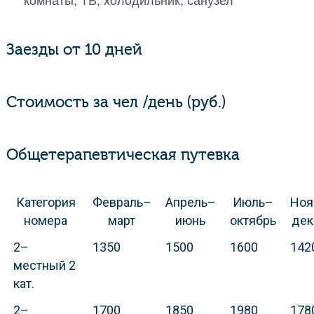
комнаты, ТВ, холодильник, санузел
Заезды от 10 дней
Стоимость за чел /день (руб.)
Общетерапевтическая путевка
Категория
Февраль–
Апрель–
Июль–
Ноя
номера
март
июнь
октябрь
дек
2–
1350
1500
1600
142
местный 2
кат.
2–
1700
1850
1980
178