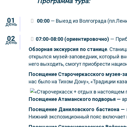
Программа тура:
01
00:00
— Выезд из Волгограда (пл.Лен
день
02
07:00-08:00 (ориентировочно)
— Приб
день
Обзорная экскурсия по станице
. Стани
открылся музей-заповедник, который вне
него выходить, смогут приобрести наци
Посещение Старочеркасского музея-з
нас было на Тихом Дону», «Традиции каз
Посещение Атаманского подворья —
а
Посещение Даниловского бастиона —
Нижний экспозиционный пояс включает в
Посещение Старочеркасского Войсков