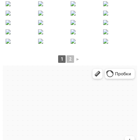
1
2
►