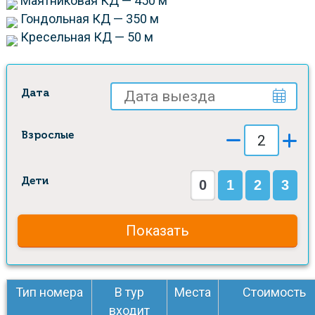
Маятниковая КД — 450 м
Гондольная КД — 350 м
Кресельная КД — 50 м
Дата
Взрослые
Дети
0
1
2
3
Показать
Тип номера
В тур
Места
Стоимость
входит