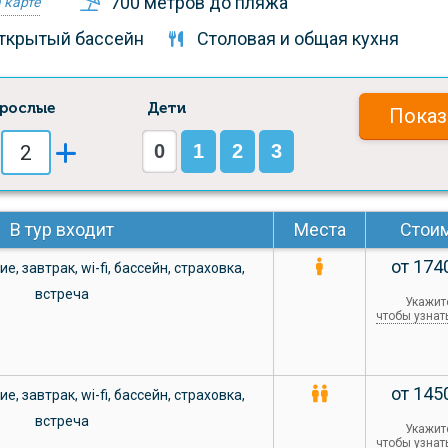
700 метров до пляжа
 карте
ткрытый бассейн
Столовая и общая кухня
рослые
Дети
Показ
0
1
2
3
В тур входит
Места
Стои
от 174
ие
,
завтрак
,
wi-fi
,
бассейн
,
страховка
,
встреча
Укажит
чтобы узнат
от 145
ие
,
завтрак
,
wi-fi
,
бассейн
,
страховка
,
встреча
Укажит
чтобы узнат