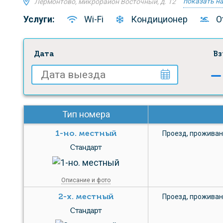
показать на
Лермонтово, микрорайон Восточный, д. 12
Услуги:
Wi-Fi
Кондиционер
О
Дата
Вз
Тип номера
1-но. местный
Проезд
,
проживан
Стандарт
Описание и фото
2-х. местный
Проезд
,
проживан
Стандарт