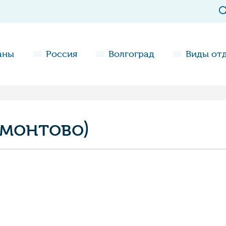
аны
Россия
Волгоград
Виды от
рмонтово)