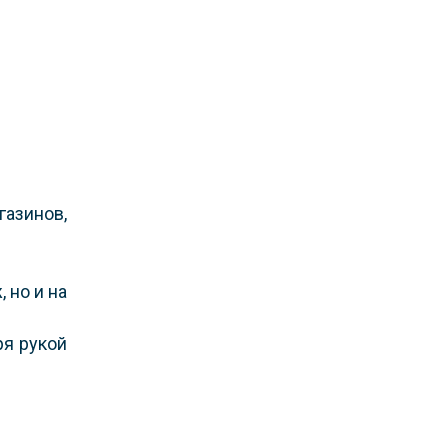
газинов,
 но и на
ря рукой