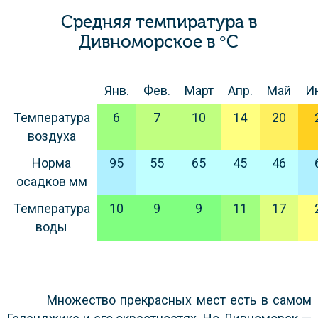
Средняя темпиратура в
Дивноморское в °C
Янв.
Фев.
Март
Апр.
Май
И
Температура
6
7
10
14
20
воздуха
Норма
95
55
65
45
46
осадков мм
Температура
10
9
9
11
17
воды
Множество прекрасных мест есть в самом