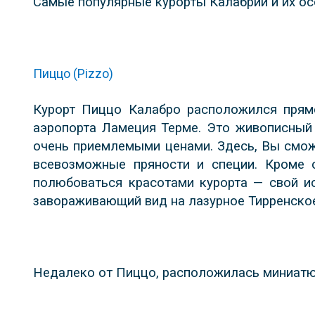
Самые популярные курорты Калабрии и их ос
Пиццо (Pizzo)
Курорт Пиццо Калабро расположился прямо
аэропорта Ламеция Терме. Это живописный 
очень приемлемыми ценами. Здесь, Вы смож
всевозможные пряности и специи. Кроме о
полюбоваться красотами курорта — свой ис
завораживающий вид на лазурное Тирренское
Недалеко от Пиццо, расположилась миниат