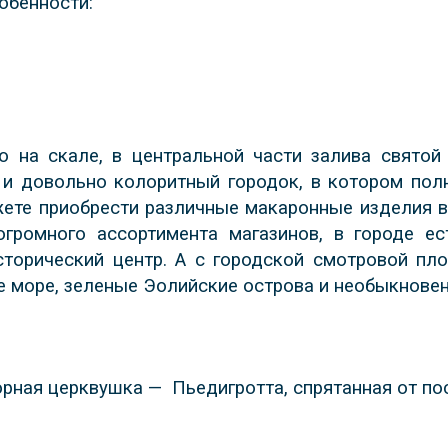
обенности:
 на скале, в центральной части залива святой
и довольно колоритный городок, в котором пол
ете приобрести различные макаронные изделия вы
громного ассортимента магазинов, в городе ес
торический центр. А с городской смотровой пл
 море, зеленые Эолийские острова и необыкнове
юрная церквушка —
Пьедигротта, спрятанная от по