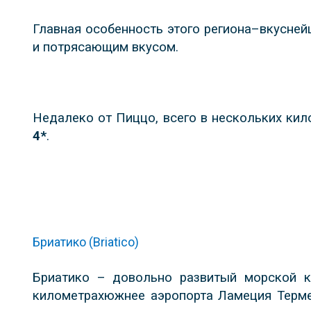
Главная особенность этого региона–вкусне
и потрясающим вкусом.
Недалеко от Пиццо, всего в нескольких ки
4*
.
Бриатико (Briatico)
Бриатико – довольно развитый морской 
километрах
южнее аэропорта Ламеция Терме