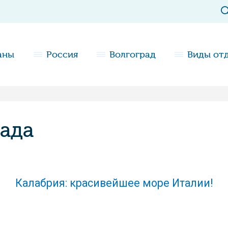
аны
Россия
Волгоград
Виды от
рада
Калабрия: красивейшее море Италии!