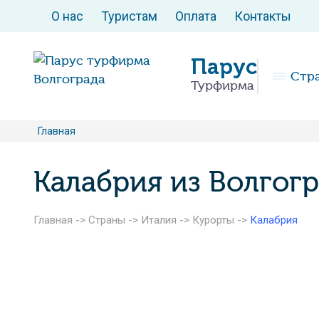
О нас
Туристам
Оплата
Контакты
Парус
Стр
Турфирма
Главная
Калабрия из Волгог
Главная
->
Страны
->
Италия
->
Курорты
->
Калабрия