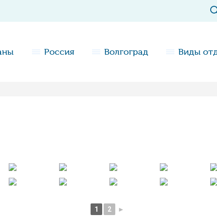
аны
Россия
Волгоград
Виды от
1
2
►