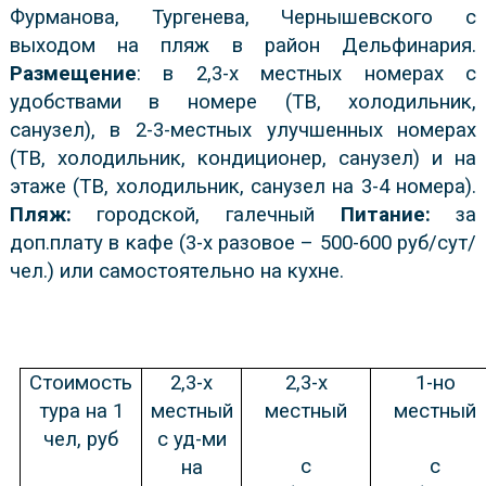
Фурманова, Тургенева, Чернышевского с
выходом на пляж в район Дельфинария.
Размещение
: в 2,3-х местных номерах с
удобствами в номере (ТВ, холодильник,
санузел), в 2-3-местных улучшенных номерах
(ТВ, холодильник, кондиционер, санузел) и на
этаже (ТВ, холодильник, санузел на 3-4 номера).
Пляж:
городской, галечный
Питание:
за
доп.плату в кафе (3-х разовое – 500-600 руб/сут/
чел.) или самостоятельно на кухне.
Стоимость
2,3-х
2,3-х
1-но
тура на 1
местный
местный
местный
чел, руб
с уд-ми
с
с
на