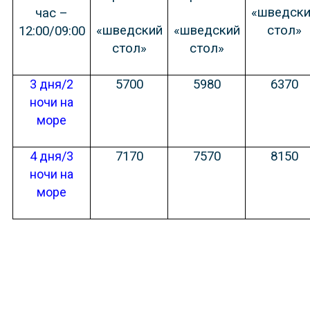
«шведск
час –
«шведский
«шведский
стол»
12:00/09:00
стол»
стол»
3 дня/2
5700
5980
6370
ночи на
море
4 дня/3
7170
7570
8150
ночи на
море