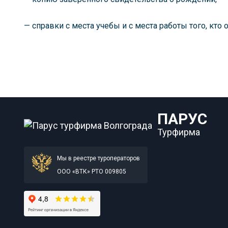
— справки с места учебы и с места работы того, кто 
ПАРУС
Турфирма
Мы в реестре туроператоров
ООО «ВТК» РТО 009805