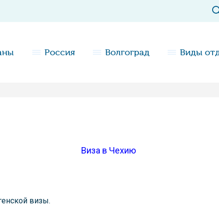
аны
Россия
Волгоград
Виды от
Виза в Чехию
генской визы.