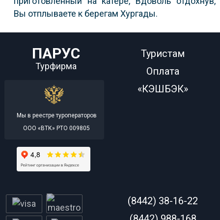
приготовленный на катере, Вдоволь отдохнув,
Вы отплываете к берегам Хургады.
ПАРУС
Туристам
Турфирма
Оплата
«КЭШБЭК»
Мы в реестре туроператоров
ООО «ВТК» РТО 009805
(8442) 38-16-22
(8442) 988-168