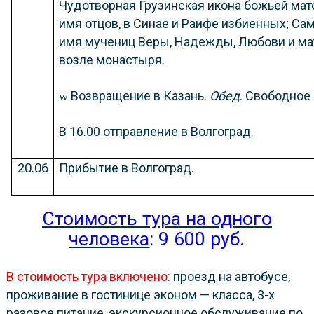
Чудотворная Грузинская икона божьей мате
имя отцов, в Синае и Раифе избиенных; Са
имя мучениц Веры, Надежды, Любови
и ма
возле монастыря.
Возвращение в Казань.
Обед
. Свободное
w
В 16.00 отправление в Волгоград.
20.06
Прибытие в Волгоград.
Стоимость тура на одного
человека
: 9 600 руб.
В стоимость тура включено
:
проезд на автобусе,
проживание в гостинице эконом — класса, 3-х
разовое питание, экскурсионное обслуживание по