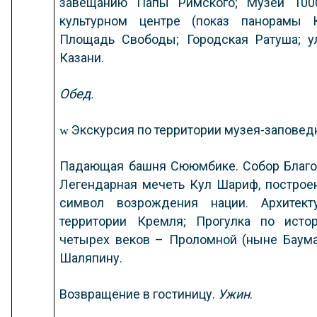
завещанию Папы Римского; Музей 100
культурном центре (показ панорамы Ка
Площадь Свободы; Городская Ратуша; ул
Казани.
Обед
.
Экскурсия по территории музея-заповед
w
Падающая башня Сююмбике. Собор Благов
Легендарная мечеть Кул Шариф, построе
символ возрождения нации. Архитект
территории Кремля; Прогулка по истор
четырех веков – Проломной (ныне Баума
Шаляпину.
Возвращение в гостиницу.
Ужин
.