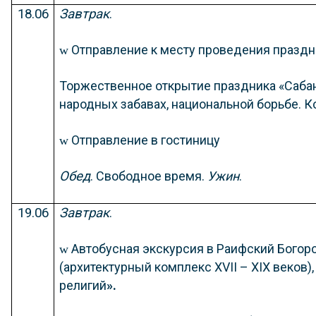
18.06
Завтрак
.
Отправление к месту проведения праздн
w
Торжественное открытие праздника «Сабант
народных забавах, национальной борьбе. К
Отправление в гостиницу
w
Обед
. Свободное время.
Ужин
.
19.06
Завтрак
.
Автобусная экскурсия в Раифский Бого
w
(архитектурный комплекс
Х
VII
– Х
I
Х веков)
религий
».