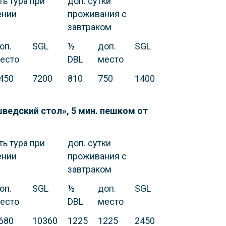
ь тура при
доп. сутки
ении
проживания с
завтраком
оп.
SGL
½
доп.
SGL
есто
DBL
место
450
7200
810
750
1400
ведский стол», 5 мин. пешком от
ь тура при
доп. сутки
ении
проживания с
завтраком
оп.
SGL
½
доп.
SGL
есто
DBL
место
680
10360
1225
1225
2450