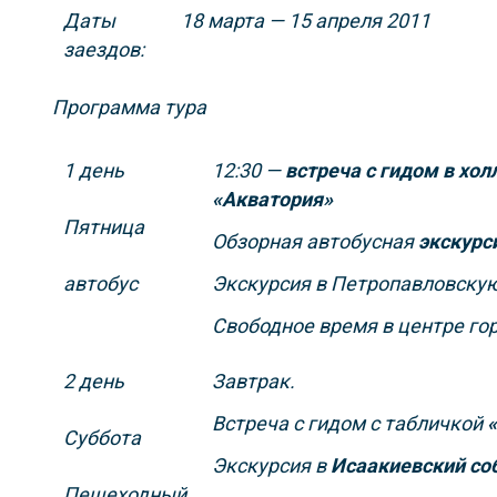
Даты
18 марта — 15 апреля 2011
заездов:
Программа тура
1 день
12:30
—
встреча с гидом в хол
«Акватория»
Пятница
Обзорная
автобусная
экскурс
автобус
Экскурсия в Петропавловскую
Свободное время в центре го
2 день
Завтрак.
Встреча с гидом с табличкой
Суббота
Экскурсия в
Исаакиевский со
Пешеходный