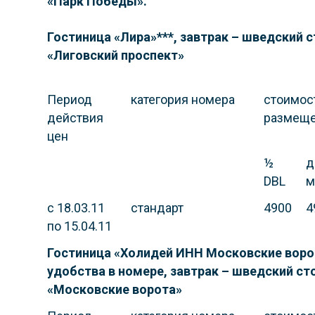
«Парк Победы».
Гостиница «Лира»***, завтрак – шведский с
«Лиговский проспект
»
Период
категория номера
стоимост
действия
размещ
цен
½
д
DBL
м
с 18.03.11
стандарт
4900
4
по 15.04.11
Гостиница «Холидей ИНН Московские ворот
удобства в номере, завтрак – шведский сто
«Московские ворота
»