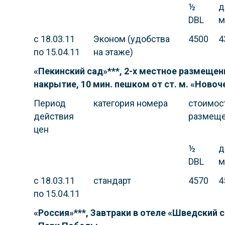
½
д
DBL
м
с 18.03.11
Эконом (удобства
4500
4
по 15.04.11
на этаже)
«Пекинский сад»***, 2-х местное размещен
накрытие, 10 мин. пешком от ст. м. «Ново
Период
категория номера
стоимост
действия
размещ
цен
½
д
DBL
м
с 18.03.11
стандарт
4570
4
по 15.04.11
«Россия»***, Завтраки в отеле «Шведский с