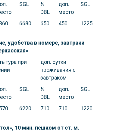
оп.
SGL
½
доп.
SGL
есто
DBL
место
360
6680
650
450
1225
ие, удобства в номере, завтраки
черкасская»
ь тура при
доп. сутки
ении
проживания с
завтраком
оп.
SGL
½
доп.
SGL
есто
DBL
место
570
6220
710
710
1220
тол», 10 мин. пешком от ст. м.