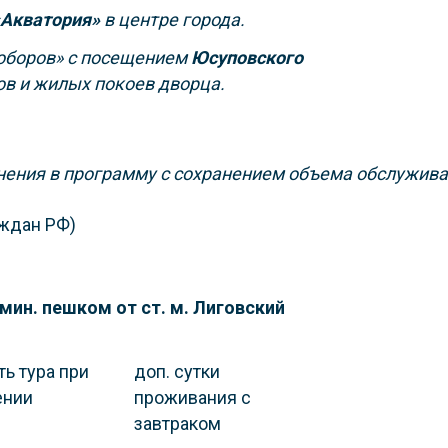
«Акватория»
в центре города.
соборов» с посещением
Юсуповского
ов и жилых покоев дворца.
нения в программу с сохранением объема обслужива
аждан РФ)
 мин. пешком от ст. м. Лиговский
ь тура при
доп. сутки
ении
проживания с
завтраком