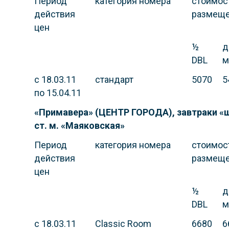
Период
категория номера
стоимост
действия
размещ
цен
½
д
DBL
м
с 18.03.11
стандарт
5070
5
по 15.04.11
«Примавера» (ЦЕНТР ГОРОДА), завтраки «ш
ст. м. «Маяковская»
Период
категория номера
стоимост
действия
размещ
цен
½
д
DBL
м
с 18.03.11
Classic Room
6680
6