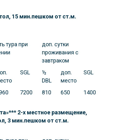
тол, 15 мин.пешком от ст.м.
ь тура при
доп. сутки
ении
проживания с
завтраком
оп.
SGL
½
доп.
SGL
есто
DBL
место
960
7200
810
650
1400
а»*** 2-х местное размещение,
л, 3 мин.пешком от ст.м.