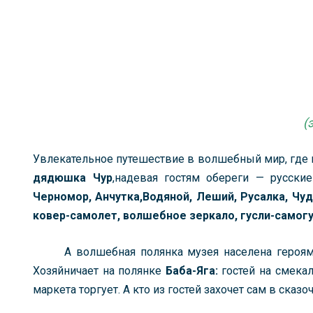
(
Увлекательное путешествие в волшебный мир, где 
дядюшка Чур
,надевая гостям обереги — русски
Черномор, Анчутка,Водяной, Леший, Русалка, Чу
ковер-самолет, волшебное зеркало, гусли-самог
А волшебная полянка музея населена героя
Хозяйничает на полянке
Баба-Яга:
гостей на смекал
маркета торгует. А кто из гостей захочет сам в сказ