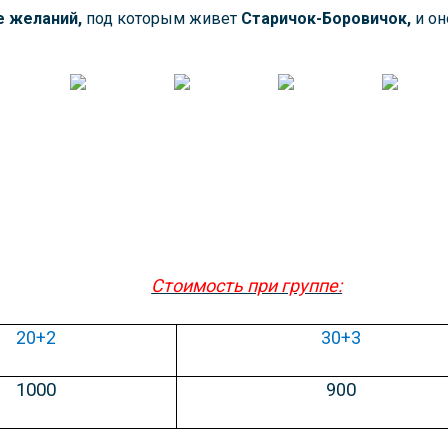
е желаний,
под которым живет
Старичок-Боровичок,
и он
Стоимость при группе:
20+2
30+3
1000
90
0