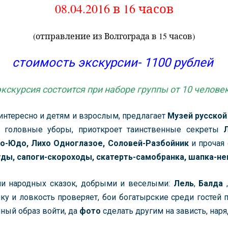
08.04.2016 в 16 часов
(отправление из Волгограда в 15 часов)
стоимость экскурсии- 1100 рублей
экскурсия состоится при наборе группы от 10 человек
интересно и детям и взрослым, предлагает
Музей русской
е головные уборы, приоткроет таинственные секреты
до-Юдо, Лихо Одноглазое, Соловей-Разбойник
и прочая 
уды, сапоги-скороходы, скатерть-самобранка, шапка-не
ми народных сказок, добрыми и веселыми:
Лель
,
Балда
ку и ловкость проверяет, бои богатырские среди гостей 
очный образ войти, да
фото
сделать другим на зависть, наря